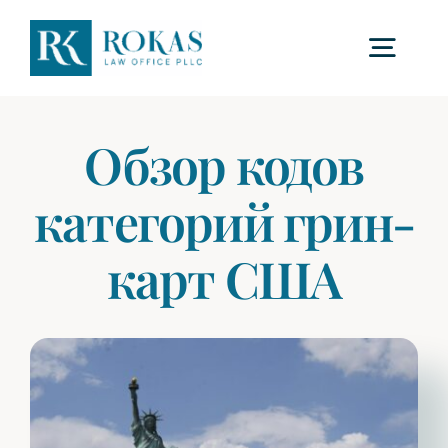
Skip
to
Togg
content
Navig
Главная
Обзор кодов
категорий грин-
О нас
карт США
Процедуры
Сборы
ЧаВо