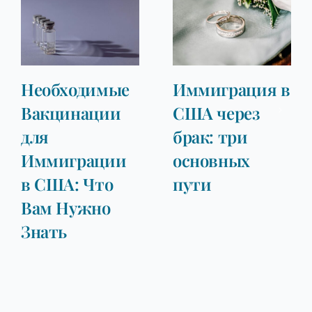
обходимые
Иммиграция в
Фин
кцинации
США через
Тре
я
брак: три
для
миграции
основных
Спо
США: Что
пути
Жен
м Нужно
Нев
ать
Супр
Нуж