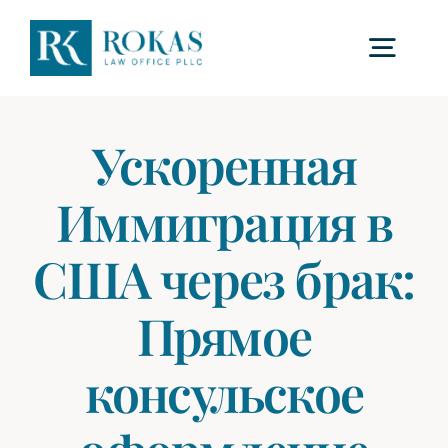
Skip
to
Togg
content
Navig
Главная
Ускоренная
Иммиграция в
О нас
США через брак:
Процедуры
Прямое
Сборы
консульское
ЧаВо