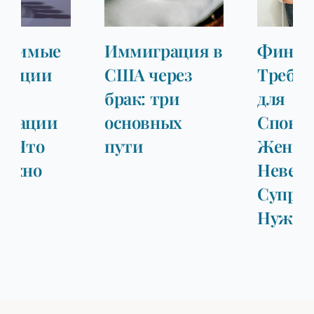
Иммиграция в
Финансовые
США через
Требования
брак: три
для
основных
Спонсирования
пути
Жениха/
Невесты или
Супруга/и: Что
Нужно Знать